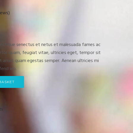
iews)
tristique senectus et netus et malesuada fames ac
tor quam, feugiat vitae, ultricies eget, tempor sit
it amet quam egestas semper. Aenean ultricies mi
fend leo.
BASKET
ts