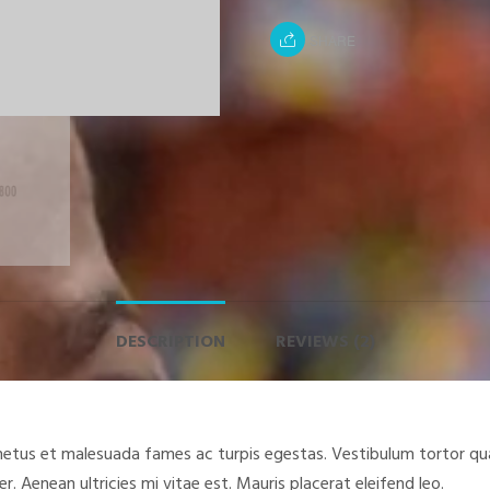
SHARE
DESCRIPTION
REVIEWS (2)
netus et malesuada fames ac turpis egestas. Vestibulum tortor qua
 Aenean ultricies mi vitae est. Mauris placerat eleifend leo.