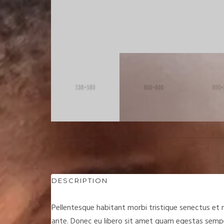
DESCRIPTION
Pellentesque habitant morbi tristique senectus et 
ante. Donec eu libero sit amet quam egestas semper.